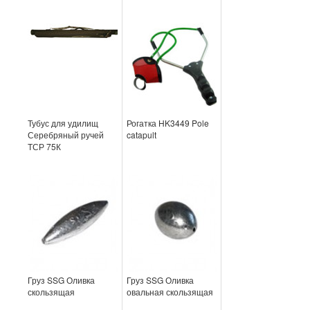
Тубус для удилищ
Рогатка HK3449 Pole
Серебряный ручей
catapult
ТСР 75К
Груз SSG Оливка
Груз SSG Оливка
скользящая
овальная скользящая