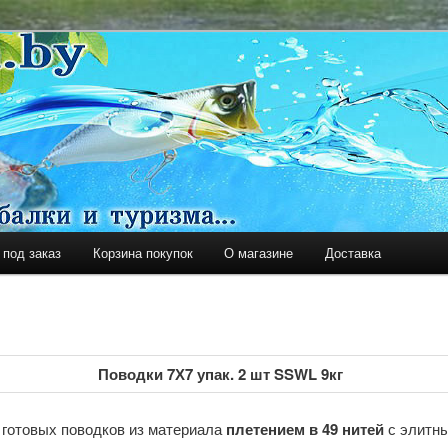
уризма
Y
 под заказ
Корзина покупок
О магазине
Доставка
держимому
ому содержимому
Поводки 7Х7 упак. 2 шт SSWL 9кг
 готовых поводков из материала
плетением в 49 нитей
с элитн