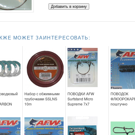
Добавить в корзину
АКЖЕ МОЖЕТ ЗАИНТЕРЕСОВАТЬ:
оводковый
Набор с обжимными
ПОВОДКИ AFW
ПОВОДОК
трубочками SSLNS
Surfstand Micro
ФЛЮОРОКАР
ARBON
10m
Supreme 7х7
поштучно