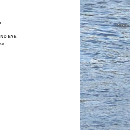
т
UND EYE
ке