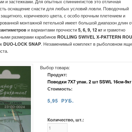
ми и застежками. Для опытных спиннингистов это отличная
сть оснащение снасти для любых условий ловли. Поводочный
защитного, коричневого цвета, с особо прочным плетением и
рованной монтажной петелькой имеет большой диапазон длин о
 сантиметров
и вариантами прочности
5, 6, 9, 12 кг
и грамотно
ными размерами карабинов
ROLLING SWIVEL X-PATTERN RO
ек
DUO-LOCK SNAP
. Незаменимый комплект в рыболовном ящи
ста.
Выбор товара:
Продукт:
Поводки 7Х7 упак. 2 шт SSWL 16см-9кг
Стоимость:
5,95 РУБ.
Количество, шт.: