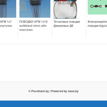
AFW 1х7
ПОВОДКИ AFW 1х19
Титановые поводки
Флюорокарбо
 поштучно
surfstrand micro ultro
Джерковые ДВ
поводки bigul
поштучно
© Povolnam.by
| Powered by nasa.by