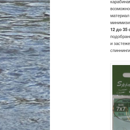
карабина
возможно
материал 
минимизи
12 до 35
подобран
и застеж
спиннинги