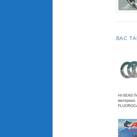
ВАС Т
HI-SEAS П
материал
FLUOROC