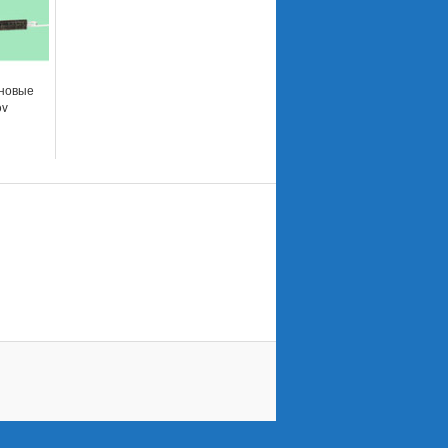
новые
ov