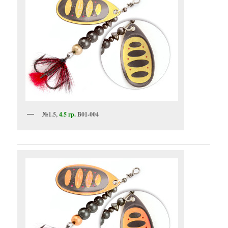
№1.5,
4.5 гр.
B01-004