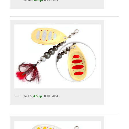
№1.5,
4.5 гр.
BT01-054