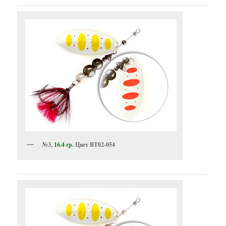
№3,
16.4 гр.
Цвет BT02-054