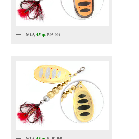
№1.5,
4.5 гр.
B03-004
№1.5,
4.5 гр.
BT01-041