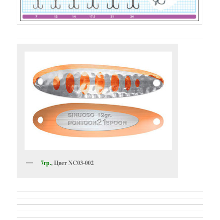
7гр.
, Цвет NC03-002