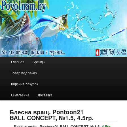
Все для отдыха, рыбалки и туризма
POVOLNAM.BY
Главное меню
Главная
Бренды
Перейти к основному содержимому
Перейти к дополнительному содержимому
Товар под заказ
Корзина покупок
О магазине
Доставка
Блесна вращ. Pontoon21
BALL CONCEPT, №1.5, 4.5гр.
Блесна вращ. Pontoon21 BALL CONCEPT, №1.5,
4.5гр.