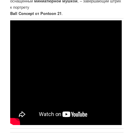
оснащенный
миниатюрной мушкой
, – завершающий штрих
к портрету
Ball Concept от Pontoon 21
.