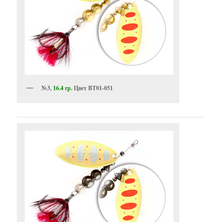
№3,
16.4 гр.
Цвет BT01-051