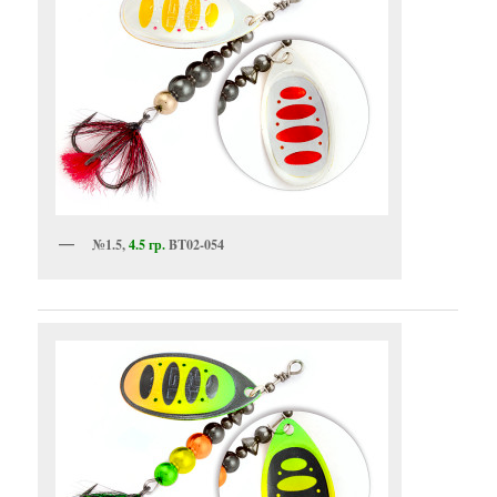
№1.5,
4.5 гр.
BT02-054