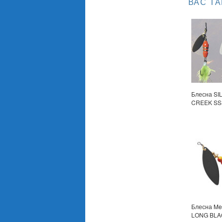
ВАС Т
Блесна SI
CREEK SS
Блесна Me
LONG BLA