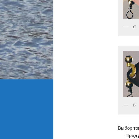
C
B
Выбор то
Проду