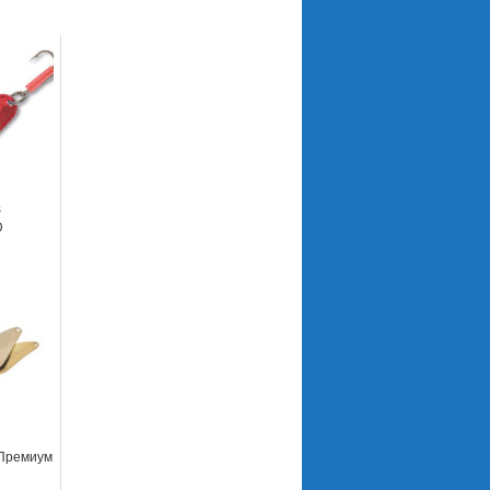
s
D
 Премиум