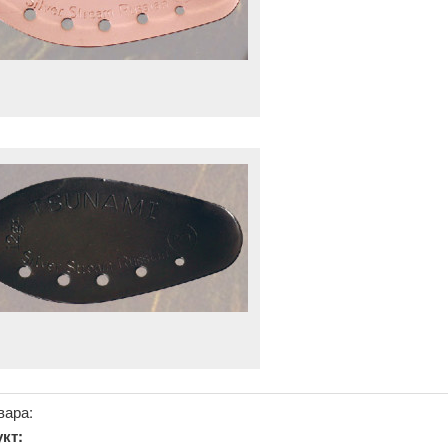
вара:
кт: