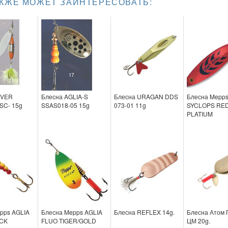
АКЖЕ МОЖЕТ ЗАИНТЕРЕСОВАТЬ:
LVER
Блесна AGLIA-S
Блесна URAGAN DDS
Блесна Mepp
SC- 15g
SSAS018-05 15g
073-01 11g
SYCLOPS RE
PLATIUM
pps AGLIA
Блесна Mepps AGLIA
Блесна REFLEX 14g.
Блесна Атом
CK
FLUO TIGER/GOLD
ЦМ 20g.