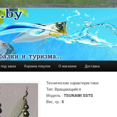
уризма
Y
 под заказ
Корзина покупок
О магазине
Доставка
держимому
ому содержимому
Технические характеристики:
Тип: Вращающийся
Модель :
TSUNAMI SSTS
Вес, гр.:
5