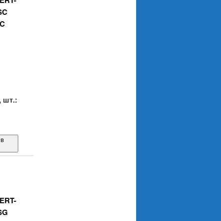
ERT-
SC
SC
.
 шт.:
 в
ERT-
SG