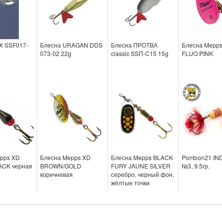
X SSF017-
Блесна URAGAN DDS
Блесна ПРОТВА
Блесна Mepps
073-02 22g
classic SSП-C15 15g
FLUO PINK
pps XD
Блесна Mepps XD
Блесна Mepps BLACK
Pontoon21 IN
ACK черная
BROWN/GOLD
FURY JAUNE SILVER
№3, 9.5гр.
коричневая
серебро, черный фон,
жёлтые точки