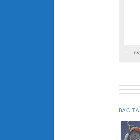
EX
ВАС Т