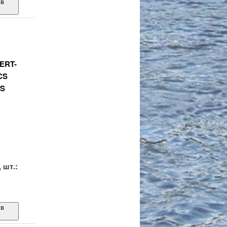
 в
ERT-
CS
CS
.
 шт.:
 в