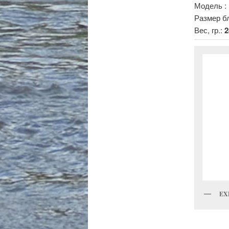
Модель :
Размер б
Вес, гр.:
2
EX