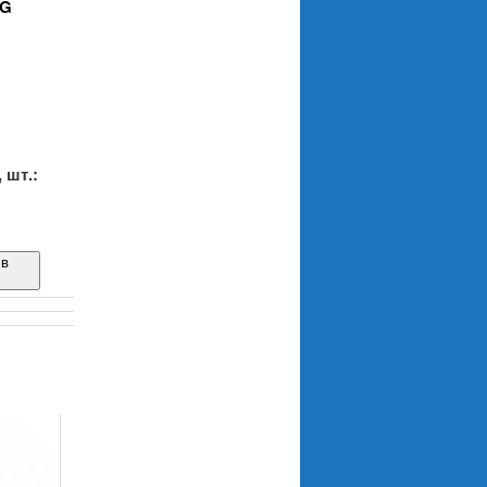
SG
.
 шт.:
 в