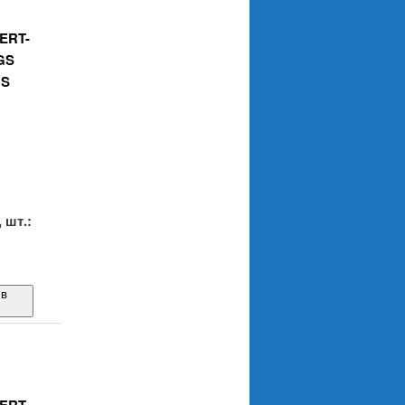
ERT-
GS
GS
.
 шт.:
 в