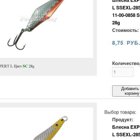
Блесна EXP
L SSEXL-28
11-00-0858 
28g
Стоимость:
8,75 РУБ
Количество,
PERT L Цвет
SC
28g
Добавить
корзину
Выбор товара:
Продукт:
Блесна EXP
L SSEXL-28