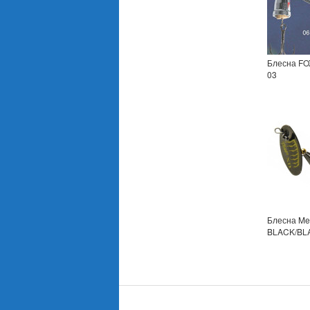
Блесна FO
03
Блесна Me
BLACK/BL