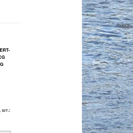
ERT-
CG
CG
.
 шт.: