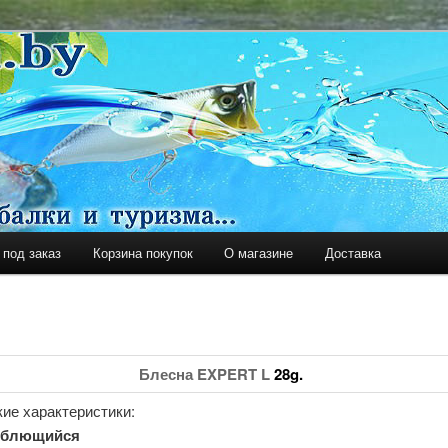
уризма
Y
 под заказ
Корзина покупок
О магазине
Доставка
держимому
ому содержимому
Блесна EXPERT L
28g.
ие характеристики:
еблющийся