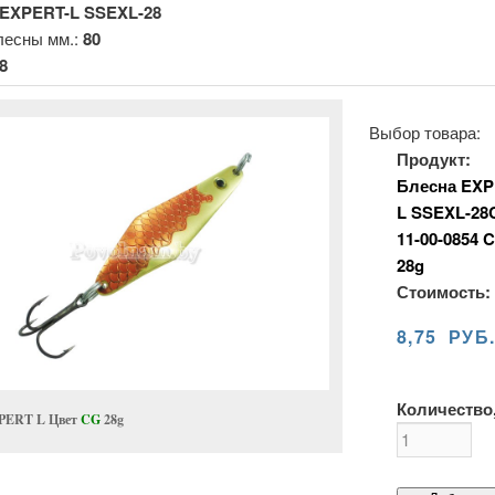
EXPERT-L SSEXL-28
лесны мм.:
80
8
Выбор товара:
Продукт:
Блесна EXP
L SSEXL-28
11-00-0854 
28g
Стоимость:
8,75 РУБ
Количество,
PERT L Цвет
CG
28g