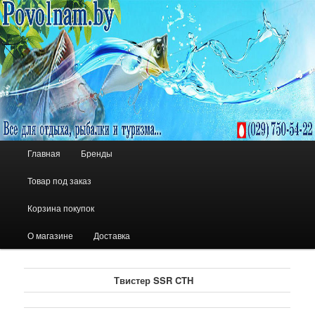
Все для отдыха, рыбалки и туризма
POVOLNAM.BY
Главное меню
Главная
Бренды
Перейти к основному содержимому
Перейти к дополнительному содержимому
Товар под заказ
Корзина покупок
О магазине
Доставка
Твистер SSR CTH